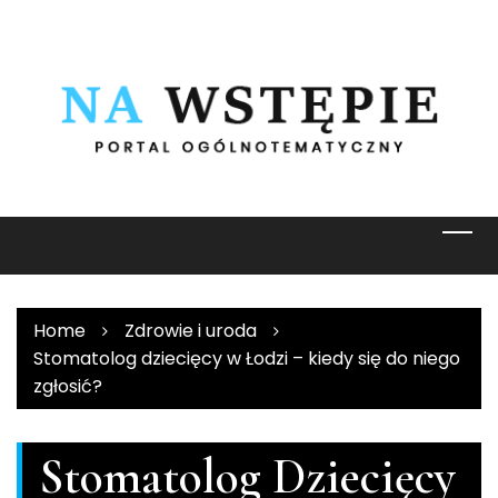
Skip
to
content
Home
Zdrowie i uroda
Stomatolog dziecięcy w Łodzi – kiedy się do niego
zgłosić?
Stomatolog Dziecięcy