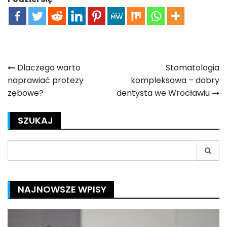
Nawigacja
Dlaczego warto
Stomatologia
naprawiać protezy
kompleksowa – dobry
wpisu
zębowe?
dentysta we Wrocławiu
SZUKAJ
Search
for:
NAJNOWSZE WPISY