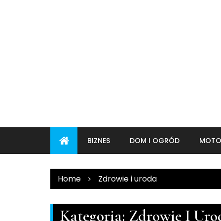
Skip
to
content
BIZNES
DOM I OGRÓD
MOTO
Home
Zdrowie i uroda
Kategoria:
Zdrowie I Uro