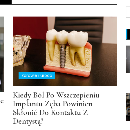
S
fo
Zdrowie i uroda
Kiedy Ból Po Wszczepieniu
że
Implantu Zęba Powinien
Skłonić Do Kontaktu Z
Dentystą?