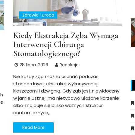
Zdrowie i uroda
Kiedy Ekstrakcja Zęba Wymaga
Interwencji Chirurga
Stomatologicznego?
28 lipca, 2026
Redakcja
Nie każdy ząb można usunąć podczas
standardowej ekstrakcji wykonywanej
kleszczami i dźwignią. Gdy ząb jest niewidoczny
ch
w jamie ustnej, ma nietypowo ułożone korzenie
ie
albo znajduje się blisko ważnych struktur
anatomicznych,
Read More