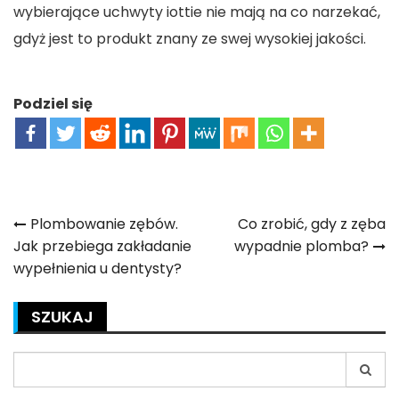
wybierające uchwyty iottie nie mają na co narzekać,
gdyż jest to produkt znany ze swej wysokiej jakości.
Podziel się
Nawigacja
Plombowanie zębów.
Co zrobić, gdy z zęba
Jak przebiega zakładanie
wypadnie plomba?
wpisu
wypełnienia u dentysty?
SZUKAJ
Search
for: