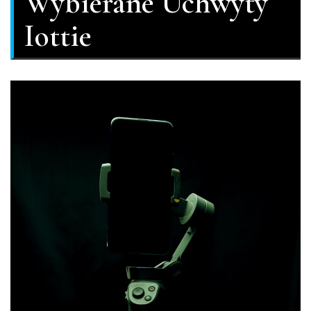
Wybierane Uchwyty
Iottie