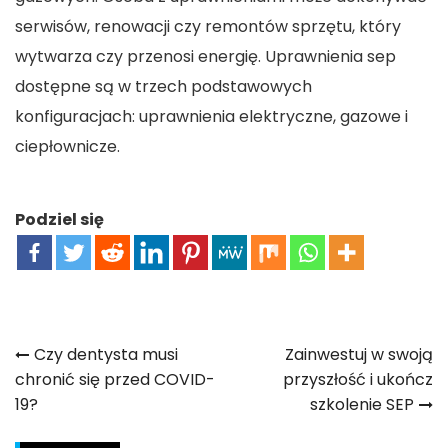
serwisów, renowacji czy remontów sprzętu, który
wytwarza czy przenosi energię. Uprawnienia sep
dostępne są w trzech podstawowych
konfiguracjach: uprawnienia elektryczne, gazowe i
ciepłownicze.
Podziel się
Nawigacja
Czy dentysta musi
Zainwestuj w swoją
chronić się przed COVID-
przyszłość i ukończ
wpisu
19?
szkolenie SEP