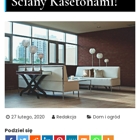
Ściany Kasetonami!
27 lutego, 2020
Redakcja
Dom i ogród
Podziel się