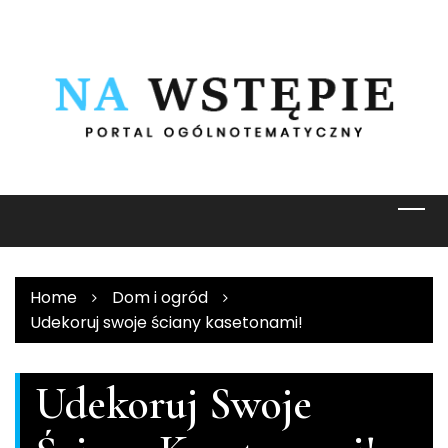
Skip
to
content
Home
Dom i ogród
Udekoruj swoje ściany kasetonami!
Udekoruj Swoje