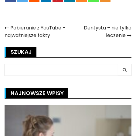
Nawigacja
Pobieranie z YouTube –
Dentysta – nie tylko
najważniejsze fakty
leczenie
wpisu
SZUKAJ
Search
for:
NAJNOWSZE WPISY