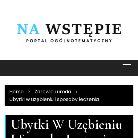
Skip
to
content
Home
Zdrowie i uroda
Ubytki w uzębieniu i sposoby leczenia
Ubytki W Uzębieniu