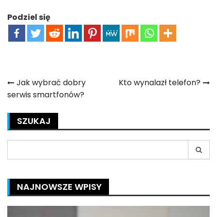
Podziel się
Nawigacja
Jak wybrać dobry
Kto wynalazł telefon?
serwis smartfonów?
wpisu
SZUKAJ
Search
for:
NAJNOWSZE WPISY