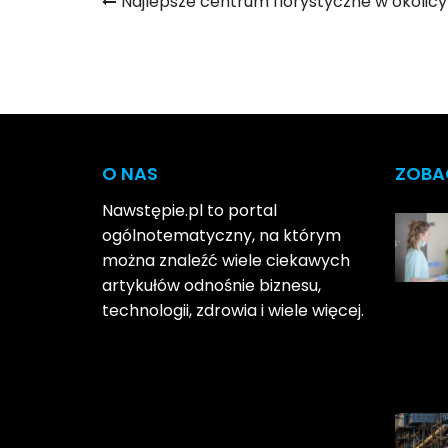
Nawigacja
Najlepsze centrum florystyczne w okolicy
wpisu
O NAS
ZOBA
Nawstępie.pl to portal
ogólnotematyczny, na którym
można znaleźć wiele ciekawych
artykułów odnośnie biznesu,
technologii, zdrowia i wiele więcej.