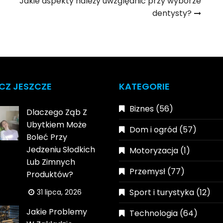
Jakie aspekty należy uwzględnić przy wyborze
dentysty?
CZ JESZCZE
KATEGORIE
Biznes
(56)
Dlaczego Ząb Z
Ubytkiem Może
Dom i ogród
(57)
Boleć Przy
Jedzeniu Słodkich
Motoryzacja
(1)
Lub Zimnych
Przemysł
(77)
Produktów?
Sport i turystyka
(12)
31 lipca, 2026
Jakie Problemy
Technologia
(64)