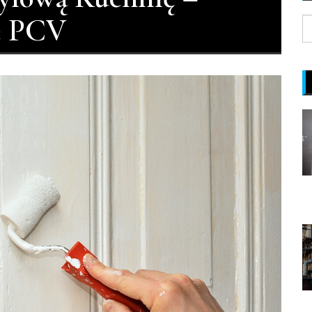
e PCV
S
fo