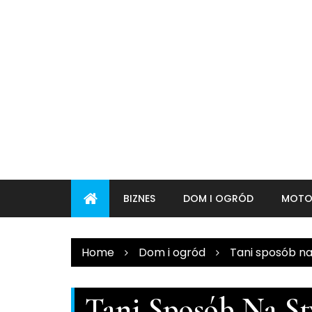
Skip
to
content
BIZNES
DOM I OGRÓD
MOTO
Home
Dom i ogród
Tani sposób na
Tani Sposób Na St