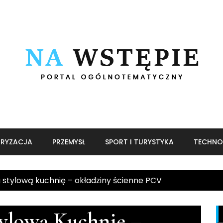
RYZACJA
PRZEMYSŁ
SPORT I TURYSTYKA
TECHNO
 stylową kuchnię – okładziny ścienne PCV
ylową Kuchnię –