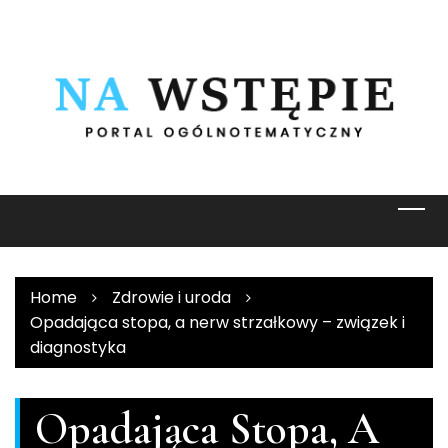
Skip
to
content
Home
Zdrowie i uroda
Opadająca stopa, a nerw strzałkowy – związek i
diagnostyka
Opadająca Stopa, A