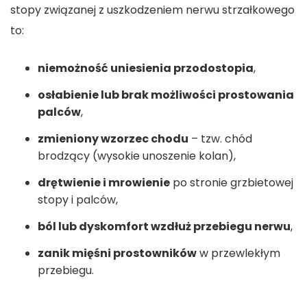
stopy związanej z uszkodzeniem nerwu strzałkowego
to:
niemożność uniesienia przodostopia
,
osłabienie lub brak możliwości prostowania
palców
,
zmieniony wzorzec chodu
– tzw. chód
brodzący (wysokie unoszenie kolan),
drętwienie i mrowienie
po stronie grzbietowej
stopy i palców,
ból lub dyskomfort wzdłuż przebiegu nerwu
,
zanik mięśni prostowników
w przewlekłym
przebiegu.