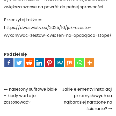
zwiększa szanse na powrót do pełnej sprawności.
Przeczytaj także ➡
https://dwaswiaty.eu/2025/10/jak-czesto-
wykonywac-zestaw-cwiczen-na-opadajaca-stope/
Podziel się
Nawigacja
Kasetony sufitowe białe
Jakie elementy instalacji
– kiedy warto je
przemysłowych są
wpisu
zastosować?
najbardziej narażone na
ścieranie?