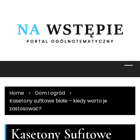
Skip
to
content
Home
Dom i ogród
Kasetony sufitowe białe – kiedy warto je
zastosować?
Kasetony Sufitowe