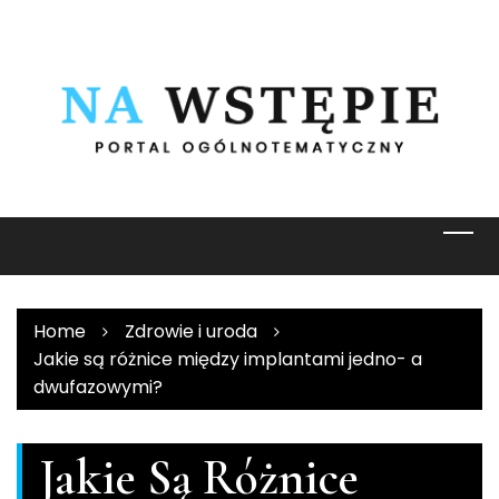
Skip
to
content
Home
Zdrowie i uroda
Jakie są różnice między implantami jedno- a
dwufazowymi?
Jakie Są Różnice