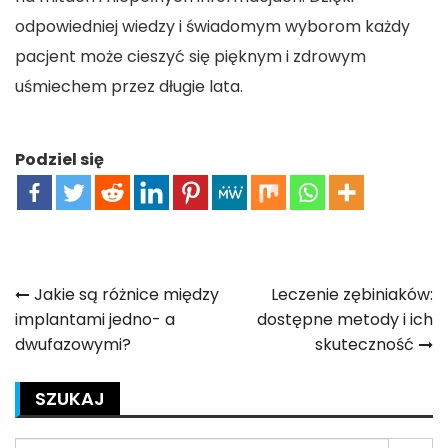
odpowiedniej wiedzy i świadomym wyborom każdy
pacjent może cieszyć się pięknym i zdrowym
uśmiechem przez długie lata.
Podziel się
Nawigacja
Jakie są różnice między
Leczenie zębiniaków:
implantami jedno- a
dostępne metody i ich
wpisu
dwufazowymi?
skuteczność
SZUKAJ