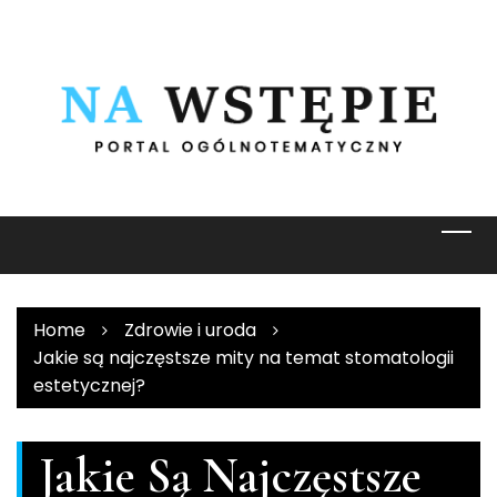
Skip
to
content
Home
Zdrowie i uroda
Jakie są najczęstsze mity na temat stomatologii
estetycznej?
Jakie Są Najczęstsze