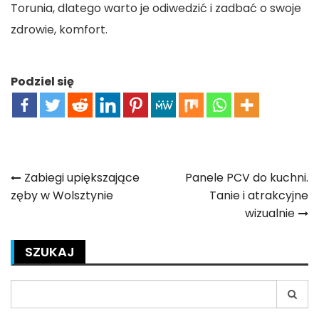
Torunia, dlatego warto je odiwedzić i zadbać o swoje
zdrowie, komfort.
Podziel się
Nawigacja
Zabiegi upiększające
Panele PCV do kuchni.
zęby w Wolsztynie
Tanie i atrakcyjne
wpisu
wizualnie
SZUKAJ
Search
for: