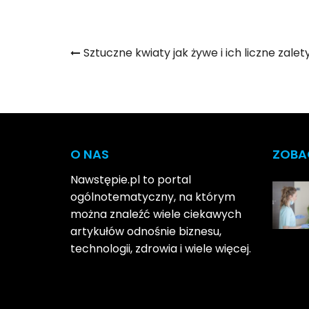
Nawigacja
Sztuczne kwiaty jak żywe i ich liczne zalet
wpisu
O NAS
ZOBA
Nawstępie.pl to portal
ogólnotematyczny, na którym
można znaleźć wiele ciekawych
artykułów odnośnie biznesu,
technologii, zdrowia i wiele więcej.