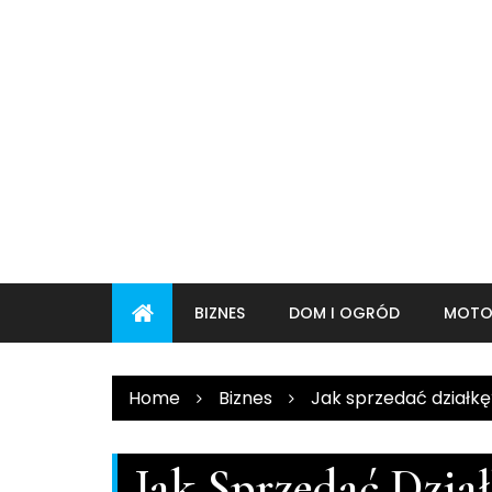
Skip
to
content
BIZNES
DOM I OGRÓD
MOTO
Home
Biznes
Jak sprzedać działkę
Jak Sprzedać Dział