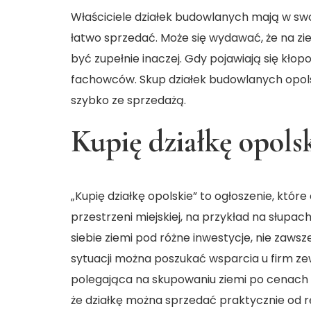
Właściciele działek budowlanych mają w swo
łatwo sprzedać. Może się wydawać, że na z
być zupełnie inaczej. Gdy pojawiają się kło
fachowców. Skup działek budowlanych opolsk
szybko ze sprzedażą.
Kupię działkę opols
„Kupię działkę opolskie” to ogłoszenie, któ
przestrzeni miejskiej, na przykład na słupa
siebie ziemi pod różne inwestycje, nie zawsz
sytuacji można poszukać wsparcia u firm zew
polegająca na skupowaniu ziemi po cenach n
że działkę można sprzedać praktycznie od rę