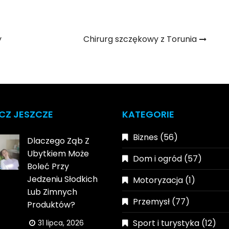
y
Chirurg szczękowy z Torunia
CZ JESZCZE
KATEGORIE
Biznes
(56)
Dlaczego Ząb Z
Ubytkiem Może
Dom i ogród
(57)
Boleć Przy
Jedzeniu Słodkich
Motoryzacja
(1)
Lub Zimnych
Przemysł
(77)
Produktów?
Sport i turystyka
(12)
31 lipca, 2026