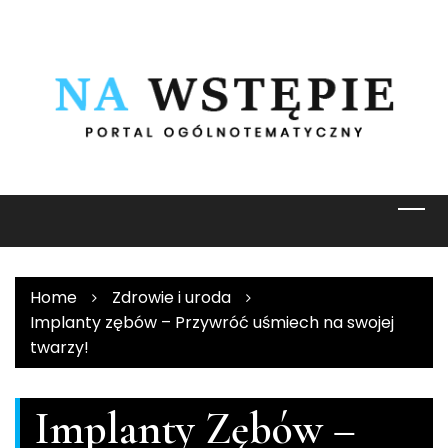
Skip
to
content
Home
Zdrowie i uroda
Implanty zębów – Przywróć uśmiech na swojej
twarzy!
Implanty Zębów –