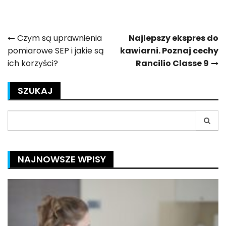
Nawigacja
Czym są uprawnienia
Najlepszy ekspres do
pomiarowe SEP i jakie są
kawiarni. Poznaj cechy
wpisu
ich korzyści?
Rancilio Classe 9
SZUKAJ
Search
for:
NAJNOWSZE WPISY