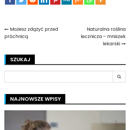
Nawigacja
Możesz zdążyć przed
Naturalna roślina
próchnicą
lecznicza – mniszek
wpisu
lekarski
SZUKAJ
Search
for:
NAJNOWSZE WPISY