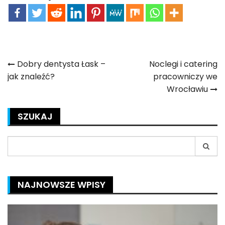
Nawigacja
Dobry dentysta Łask –
Noclegi i catering
jak znaleźć?
pracowniczy we
wpisu
Wrocławiu
SZUKAJ
Search
for:
NAJNOWSZE WPISY