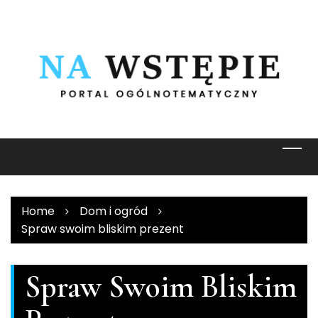
Skip
to
content
Home
Dom i ogród
Spraw swoim bliskim prezent
Spraw Swoim Bliskim