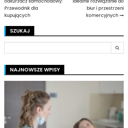
odkurzacz samochodowy:
Idealne rozwiązanie do
wpisu
Przewodnik dla
biur i przestrzeni
kupujących
komercyjnych
SZUKAJ
Search
for:
NAJNOWSZE WPISY