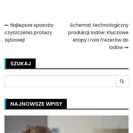
Nawigacja
Najlepsze sposoby
Schemat technologiczny
czyszczenia protezy
produkcji lodów: Kluczowe
wpisu
zębowej!
etapy i rola frezerów do
lodów
SZUKAJ
Search
for:
NAJNOWSZE WPISY