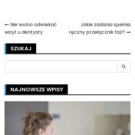
Nawigacja
Nie wolno odwlekać
Jakie zadania spełnia
wizyt u dentysty
ręczny przełącznik faz?
wpisu
SZUKAJ
Search
for:
NAJNOWSZE WPISY