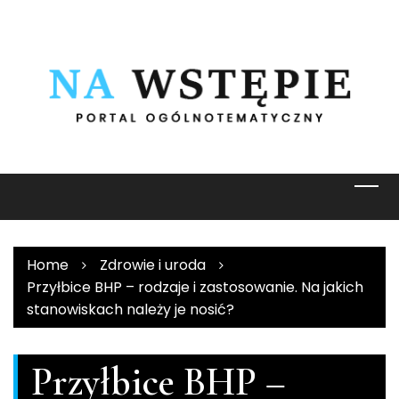
Skip
to
content
Home
Zdrowie i uroda
Przyłbice BHP – rodzaje i zastosowanie. Na jakich
stanowiskach należy je nosić?
Przyłbice BHP –