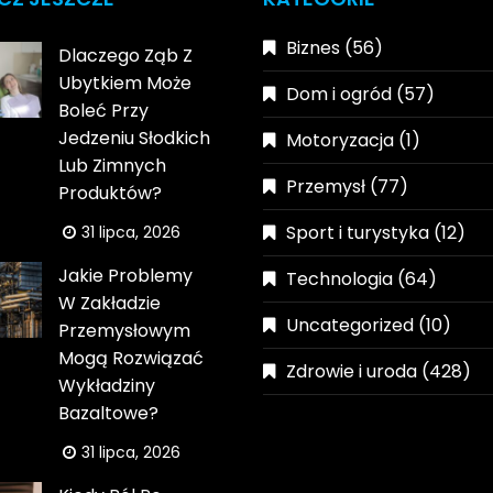
Biznes
(56)
Dlaczego Ząb Z
Ubytkiem Może
Dom i ogród
(57)
Boleć Przy
Jedzeniu Słodkich
Motoryzacja
(1)
Lub Zimnych
Przemysł
(77)
Produktów?
Sport i turystyka
(12)
31 lipca, 2026
Jakie Problemy
Technologia
(64)
W Zakładzie
Uncategorized
(10)
Przemysłowym
Mogą Rozwiązać
Zdrowie i uroda
(428)
Wykładziny
Bazaltowe?
31 lipca, 2026