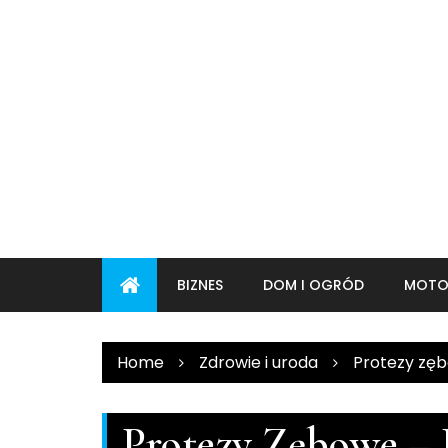
Skip
to
content
BIZNES
DOM I OGRÓD
MOTO
Home
Zdrowie i uroda
Protezy zęb
Protezy Zębowe – 