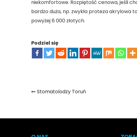
niekomfortowe. Rozpiętość cenowa, jeśli ch
bardzo duża, np. zwykła proteza akrylowa to
powyżej 6 000 złotych.
Podziel się
Nawigacja
Stomatolodzy Toruń
wpisu
O NAS
ZOBA