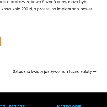
odzi o
protezy zębowe Poznań ceny
, może być
 koszt koło 200 zł, a prostej na implantach, nawet
Sztuczne kwiaty jak żywe i ich liczne zalety
CZ JESZCZE
KATEGORIE