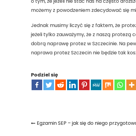
o tym, że jeżeli nie stać nas na często drożs
możemy z powodzeniem zdecydować się mię
Jednak musimy liczyć się z faktem, że prot
jeżeli tylko zauważymy, że z naszą protezą co
dobrą naprawę protez w Szczecinie. Na pewn
naprawa protez Szczecin
nie będzie tak ko
Podziel się
Nawigacja
Egzamin SEP – jak się do niego przygoto