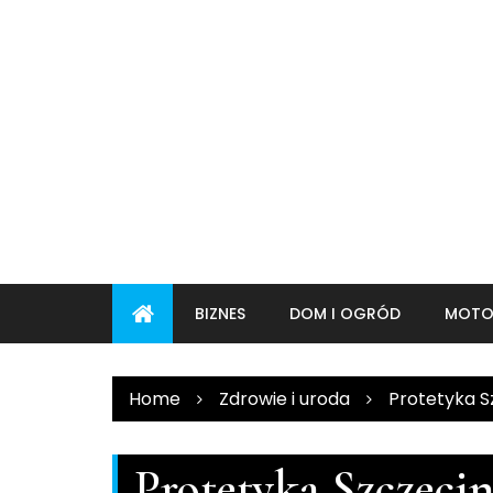
Skip
to
content
BIZNES
DOM I OGRÓD
MOTO
Home
Zdrowie i uroda
Protetyka S
Protetyka Szczeci