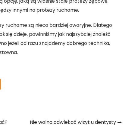
zą opcję, jaką są właśnie stałe protezy zębowe,
dzy innymi na protezy ruchome.
ezy ruchome są nieco bardziej awaryjne. Dlatego
ś się dzieje, powinniśmy jak najszybciej znaleźć
o jeżeli od razu znajdziemy dobrego technika,
sztowna.
wać?
Nie wolno odwlekać wizyt u dentysty