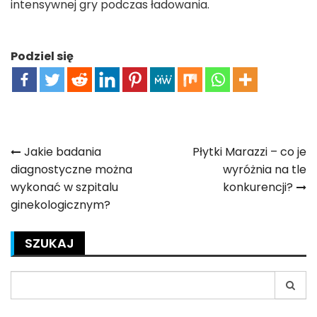
intensywnej gry podczas ładowania.
Podziel się
Nawigacja
Jakie badania
Płytki Marazzi – co je
diagnostyczne można
wyróżnia na tle
wpisu
wykonać w szpitalu
konkurencji?
ginekologicznym?
SZUKAJ
Search
for: