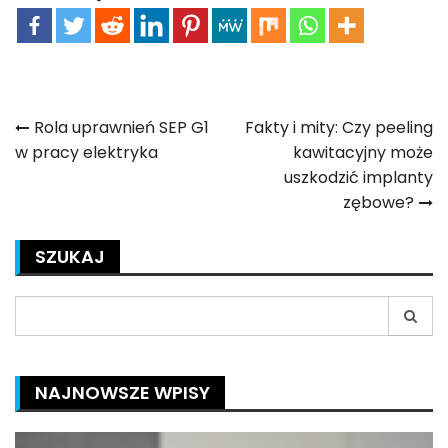
Nawigacja
Rola uprawnień SEP G1
Fakty i mity: Czy peeling
w pracy elektryka
kawitacyjny może
wpisu
uszkodzić implanty
zębowe?
SZUKAJ
Search
for:
NAJNOWSZE WPISY