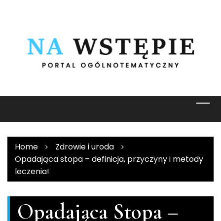
Skip
to
content
Home
Zdrowie i uroda
Opadająca stopa – definicja, przyczyny i metody
leczenia!
Opadająca Stopa –