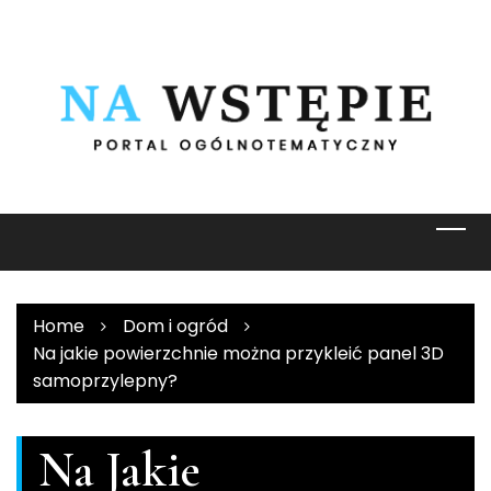
Skip
to
content
Home
Dom i ogród
Na jakie powierzchnie można przykleić panel 3D
samoprzylepny?
Na Jakie