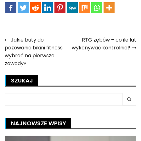
Nawigacja
Jakie buty do
RTG zębów – co ile lat
pozowania bikini fitness
wykonywać kontrolnie?
wpisu
wybrać na pierwsze
zawody?
SZUKAJ
Search
for:
NAJNOWSZE WPISY