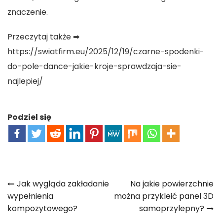
znaczenie.
Przeczytaj także ➡
https://swiatfirm.eu/2025/12/19/czarne-spodenki-
do-pole-dance-jakie-kroje-sprawdzaja-sie-
najlepiej/
Podziel się
Nawigacja
Jak wygląda zakładanie
Na jakie powierzchnie
wypełnienia
można przykleić panel 3D
wpisu
kompozytowego?
samoprzylepny?