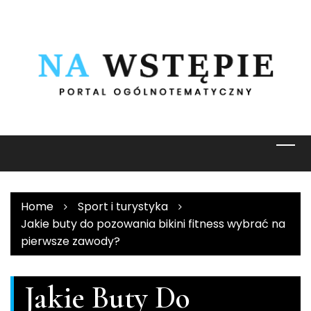
Skip
to
content
Home
Sport i turystyka
Jakie buty do pozowania bikini fitness wybrać na
pierwsze zawody?
Jakie Buty Do