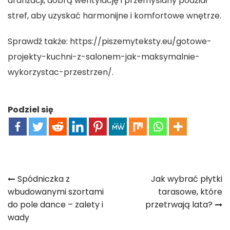
aranżacji, dobrą wentylację i przemyślany podział
stref, aby uzyskać harmonijne i komfortowe wnętrze.
Sprawdź także:
https://piszemyteksty.eu/gotowe-
projekty-kuchni-z-salonem-jak-maksymalnie-
wykorzystac-przestrzen/
.
Podziel się
Nawigacja
Spódniczka z
Jak wybrać płytki
wbudowanymi szortami
tarasowe, które
wpisu
do pole dance – zalety i
przetrwają lata?
wady