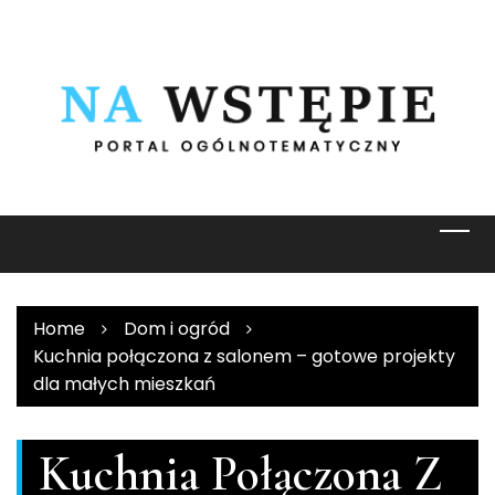
Skip
to
content
Home
Dom i ogród
Kuchnia połączona z salonem – gotowe projekty
dla małych mieszkań
Kuchnia Połączona Z