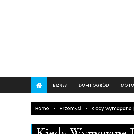
Skip
to
content
BIZNES
DOM I OGRÓD
MOTO
Home
Przemysł
Kiedy wymagane j
Kiedy Wymagane J