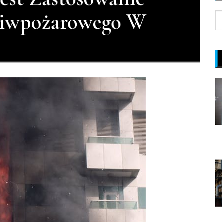
ciwpożarowego W
S
fo