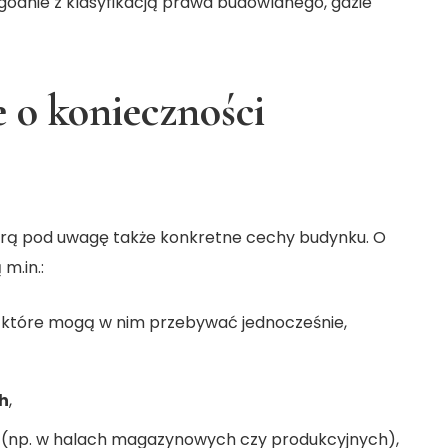
godnie z klasyfikacją prawa budowlanego, gdzie
 o konieczności
orą pod uwagę także konkretne cechy budynku. O
m.in.:
, które mogą w nim przebywać jednocześnie,
h
,
(np. w halach magazynowych czy produkcyjnych),