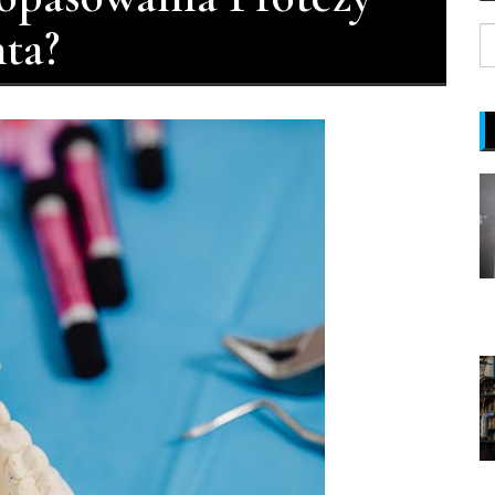
ta?
S
fo