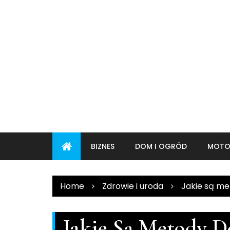
Skip
to
content
BIZNES
DOM I OGRÓD
MOTO
Home
Zdrowie i uroda
Jakie są me
Jakie Są Metody D