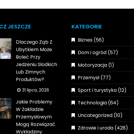
CZ JESZCZE
KATEGORIE
Biznes
(56)
Dlaczego Ząb Z
Ubytkiem Może
Dom i ogród
(57)
Boleć Przy
Jedzeniu Słodkich
Motoryzacja
(1)
Lub Zimnych
Przemysł
(77)
Produktów?
Sport i turystyka
(12)
31 lipca, 2026
Jakie Problemy
Technologia
(64)
W Zakładzie
Uncategorized
(10)
Przemysłowym
Mogą Rozwiązać
Zdrowie i uroda
(428)
Wykładziny