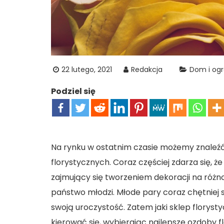
22 lutego, 2021
Redakcja
Dom i og
Podziel się
Na rynku w ostatnim czasie możemy znaleź
florystycznych. Coraz częściej zdarza się, że 
zajmujący się tworzeniem dekoracji na różn
państwo młodzi. Młode pary coraz chętniej
swoją uroczystość. Zatem jaki sklep flory
kierować się, wybierając najlepsze ozdoby f