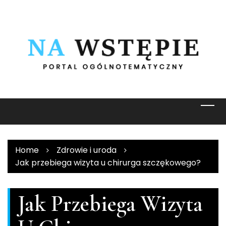
Skip
to
content
Home
Zdrowie i uroda
Jak przebiega wizyta u chirurga szczękowego?
Jak Przebiega Wizyta