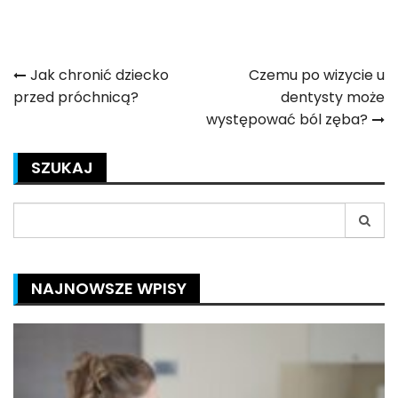
Nawigacja
Jak chronić dziecko
Czemu po wizycie u
przed próchnicą?
dentysty może
wpisu
występować ból zęba?
SZUKAJ
Search
for:
NAJNOWSZE WPISY