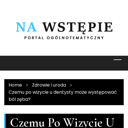
Skip
to
content
Home
Zdrowie i uroda
Czemu po wizycie u dentysty może występować
ból zęba?
Czemu Po Wizycie U