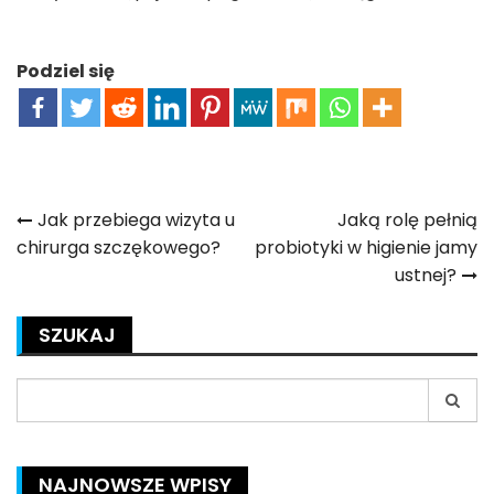
Podziel się
Nawigacja
Jak przebiega wizyta u
Jaką rolę pełnią
chirurga szczękowego?
probiotyki w higienie jamy
wpisu
ustnej?
SZUKAJ
Search
for:
NAJNOWSZE WPISY