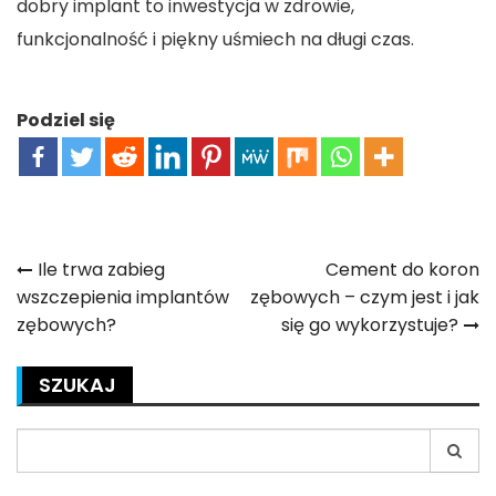
dobry implant to inwestycja w zdrowie,
funkcjonalność i piękny uśmiech na długi czas.
Podziel się
Nawigacja
Ile trwa zabieg
Cement do koron
wszczepienia implantów
zębowych – czym jest i jak
wpisu
zębowych?
się go wykorzystuje?
SZUKAJ
Search
for: