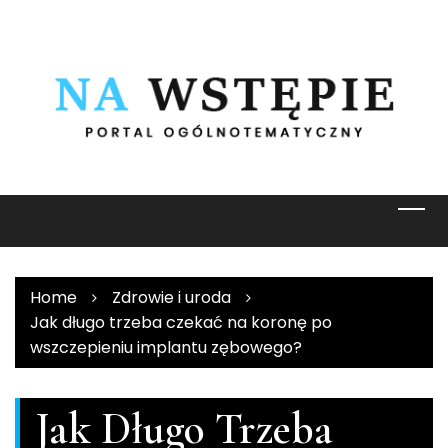
Skip
to
content
Home
Zdrowie i uroda
Jak długo trzeba czekać na koronę po
wszczepieniu implantu zębowego?
Jak Długo Trzeba