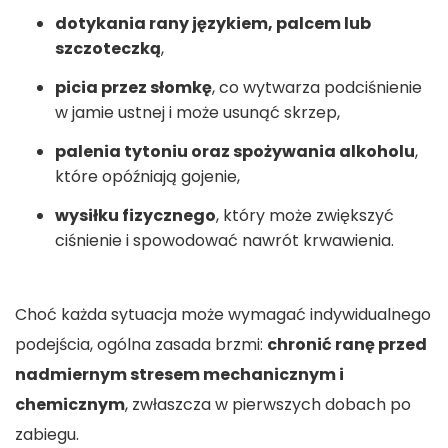
dotykania rany językiem, palcem lub
szczoteczką
,
picia przez słomkę
, co wytwarza podciśnienie
w jamie ustnej i może usunąć skrzep,
palenia tytoniu oraz spożywania alkoholu
,
które opóźniają gojenie,
wysiłku fizycznego
, który może zwiększyć
ciśnienie i spowodować nawrót krwawienia.
Choć każda sytuacja może wymagać indywidualnego
podejścia, ogólna zasada brzmi:
chronić ranę przed
nadmiernym stresem mechanicznym i
chemicznym
, zwłaszcza w pierwszych dobach po
zabiegu.