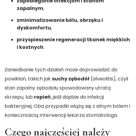
zapobieganie infekcjom i stanom
zapalnym
,
zminimalizowanie bólu, obrzęku i
dyskomfortu
,
przyspieszenie regeneracji tkanek miękkich
i kostnych
.
Zaniedbanie tych działań może doprowadzić do
powikłań, takich jak
suchy zębodół
(alveolitis), czyli
stan zapalny zębodołu spowodowany utratą
skrzepu, lub
ropień
, jeśli dojdzie do infekcji
bakteryjnej. Oba przypadki wiążą się z silnym bólem i
koniecznością interwencji lekarza stomatologa.
Czego najczęściej należy