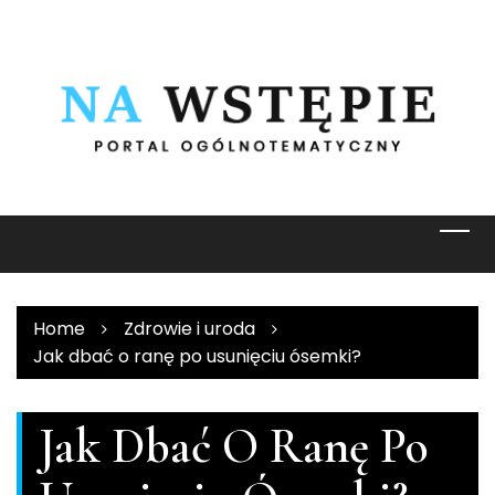
Skip
to
content
Home
Zdrowie i uroda
Jak dbać o ranę po usunięciu ósemki?
Jak Dbać O Ranę Po