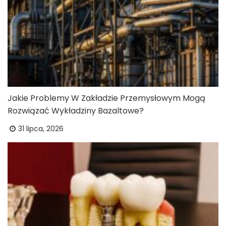
Jakie Problemy W Zakładzie Przemysłowym Mogą
Rozwiązać Wykładziny Bazaltowe?
31 lipca, 2026