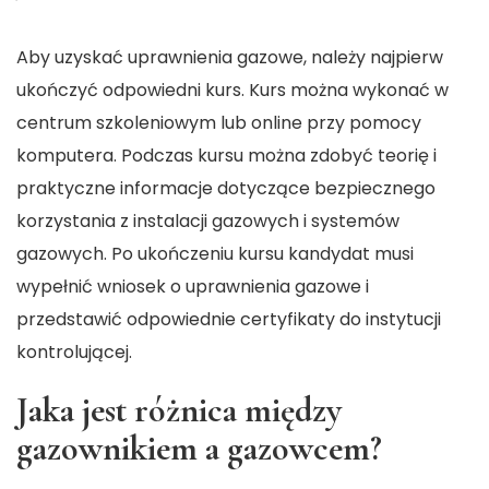
Aby uzyskać uprawnienia gazowe, należy najpierw
ukończyć odpowiedni kurs. Kurs można wykonać w
centrum szkoleniowym lub online przy pomocy
komputera. Podczas kursu można zdobyć teorię i
praktyczne informacje dotyczące bezpiecznego
korzystania z instalacji gazowych i systemów
gazowych. Po ukończeniu kursu kandydat musi
wypełnić wniosek o uprawnienia gazowe i
przedstawić odpowiednie certyfikaty do instytucji
kontrolującej.
Jaka jest różnica między
gazownikiem a gazowcem?