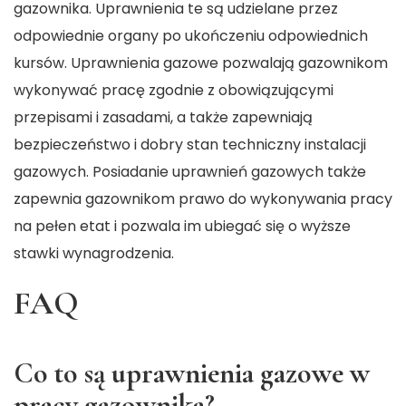
gazownika. Uprawnienia te są udzielane przez
odpowiednie organy po ukończeniu odpowiednich
kursów. Uprawnienia gazowe pozwalają gazownikom
wykonywać pracę zgodnie z obowiązującymi
przepisami i zasadami, a także zapewniają
bezpieczeństwo i dobry stan techniczny instalacji
gazowych. Posiadanie uprawnień gazowych także
zapewnia gazownikom prawo do wykonywania pracy
na pełen etat i pozwala im ubiegać się o wyższe
stawki wynagrodzenia.
FAQ
Co to są uprawnienia gazowe w
pracy gazownika?