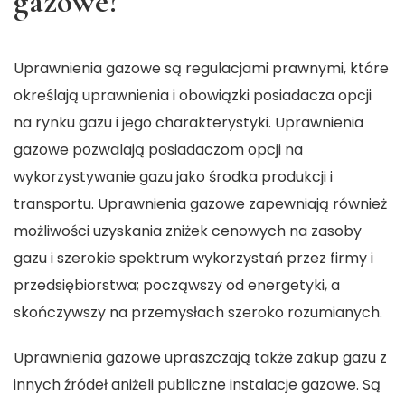
gazowe?
Uprawnienia gazowe
są regulacjami prawnymi, które
określają uprawnienia i obowiązki posiadacza opcji
na rynku gazu i jego charakterystyki. Uprawnienia
gazowe pozwalają posiadaczom opcji na
wykorzystywanie gazu jako środka produkcji i
transportu. Uprawnienia gazowe zapewniają również
możliwości uzyskania zniżek cenowych na zasoby
gazu i szerokie spektrum wykorzystań przez firmy i
przedsiębiorstwa; począwszy od energetyki, a
skończywszy na przemysłach szeroko rozumianych.
Uprawnienia gazowe upraszczają także zakup gazu z
innych źródeł aniżeli publiczne instalacje gazowe. Są