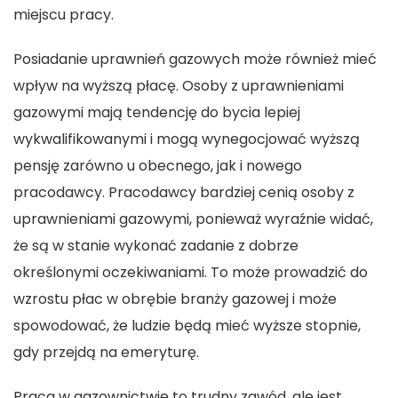
miejscu pracy.
Posiadanie uprawnień gazowych może również mieć
wpływ na wyższą płacę. Osoby z uprawnieniami
gazowymi mają tendencję do bycia lepiej
wykwalifikowanymi i mogą wynegocjować wyższą
pensję zarówno u obecnego, jak i nowego
pracodawcy. Pracodawcy bardziej cenią osoby z
uprawnieniami gazowymi, ponieważ wyraźnie widać,
że są w stanie wykonać zadanie z dobrze
określonymi oczekiwaniami. To może prowadzić do
wzrostu płac w obrębie branży gazowej i może
spowodować, że ludzie będą mieć wyższe stopnie,
gdy przejdą na emeryturę.
Praca w gazownictwie to trudny zawód, ale jest