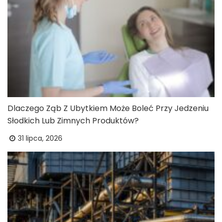
Dlaczego Ząb Z Ubytkiem Może Boleć Przy Jedzeniu
Słodkich Lub Zimnych Produktów?
31 lipca, 2026