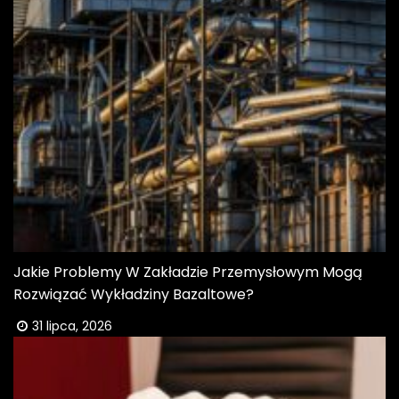
Jakie Problemy W Zakładzie Przemysłowym Mogą
Rozwiązać Wykładziny Bazaltowe?
31 lipca, 2026