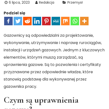
6 lipca, 2023
Redakcja
Przemysł
Podziel się
Gazownicy są odpowiedzialni za projektowanie,
wykonywanie, utrzymywanie i naprawę rurociągów,
instalacji i urządzeń gazowych. Jednym z kluczowych
elementów, którymi muszą zarządzać, są
uprawnienia gazowe. Są to pozwolenia i certyfikaty
przyznawane przez odpowiednie władze, które
stanowią podstawę dla wykonywanej przez
gazownika pracy.
Czym są uprawnienia