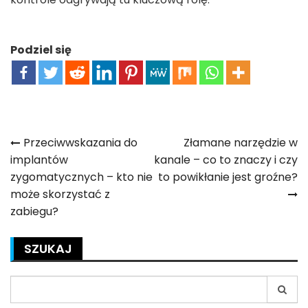
Podziel się
Nawigacja
Przeciwwskazania do
Złamane narzędzie w
implantów
kanale – co to znaczy i czy
wpisu
zygomatycznych – kto nie
to powikłanie jest groźne?
może skorzystać z
zabiegu?
SZUKAJ
Search
for: