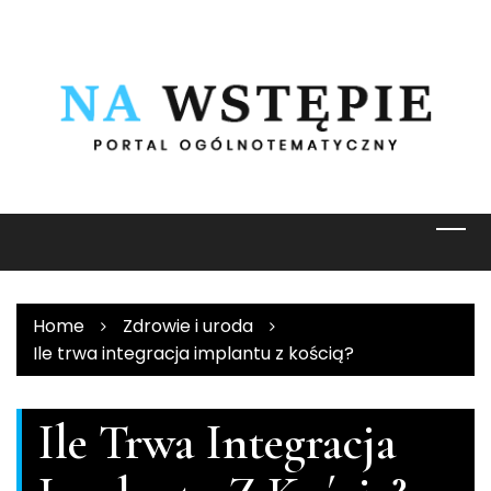
Skip
to
content
Home
Zdrowie i uroda
Ile trwa integracja implantu z kością?
Ile Trwa Integracja