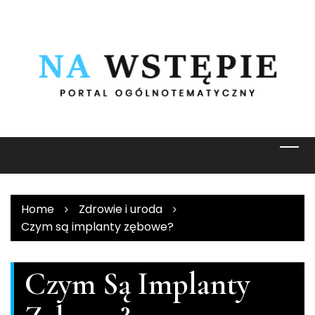
Skip
to
content
Home
Zdrowie i uroda
Czym są implanty zębowe?
Czym Są Implanty