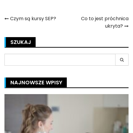
Nawigacja
Czym są kursy SEP?
Co to jest próchnica
ukryta?
wpisu
SZUKAJ
Search
for:
NAJNOWSZE WPISY