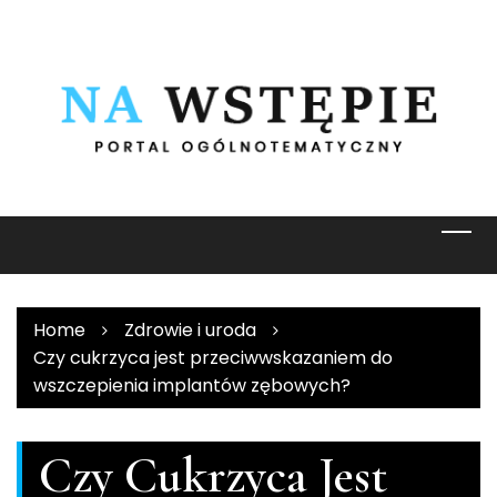
Skip
to
content
Home
Zdrowie i uroda
Czy cukrzyca jest przeciwwskazaniem do
wszczepienia implantów zębowych?
Czy Cukrzyca Jest