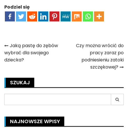
Podziel się
Nawigacja
Jaką pastę do zębów
Czy można wrócić do
wybrać dla swojego
pracy zaraz po
wpisu
dziecka?
podniesieniu zatoki
szczękowej?
SZUKAJ
Search
for:
NAJNOWSZE WPISY