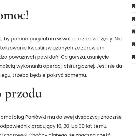
omoc!
to, by pomóc pacjentom w walce o zdrowe zęby. Nie
atelizowanie kwestii związanych ze zdrowiem
zo poważnych powikłań! Co gorsza, usunięcie
nością wykonania operacji chirurgicznej. Jeśli nie da
abiegu, trzeba będzie pokryć samemu.
o przodu
stomatolog Paniówki ma do swej dyspozycji znacznie
 odpowiednik pracujący 10, 20 lub 30 lat temu.
iał czasowy? Choćby dlatego, że znaczna część