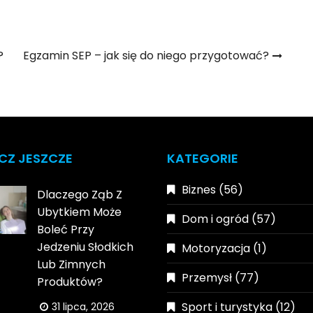
?
Egzamin SEP – jak się do niego przygotować?
CZ JESZCZE
KATEGORIE
Biznes
(56)
Dlaczego Ząb Z
Ubytkiem Może
Dom i ogród
(57)
Boleć Przy
Jedzeniu Słodkich
Motoryzacja
(1)
Lub Zimnych
Przemysł
(77)
Produktów?
Sport i turystyka
(12)
31 lipca, 2026