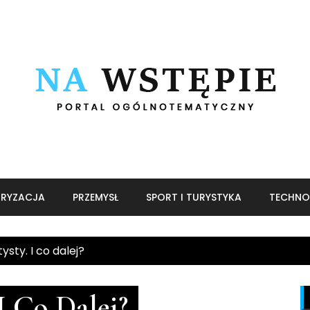
RYZACJA
PRZEMYSŁ
SPORT I TURYSTYKA
TECHNO
ysty. I co dalej?
I Co Dalej?