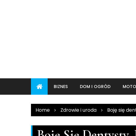
Skip
to
content
BIZNES
DOM I OGRÓD
MOTO
Home
Zdrowie i uroda
Boję się dent
Boję Się Dentysty. 