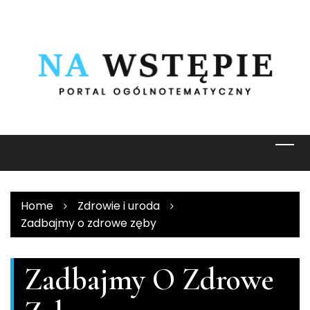
Skip
to
content
Home
Zdrowie i uroda
Zadbajmy o zdrowe zęby
Zadbajmy O Zdrowe