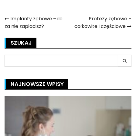
Nawigacja
Implanty zębowe – ile
Protezy zębowe –
za nie zapłacisz?
całkowite i częściowe
wpisu
SZUKAJ
Search
for:
NAJNOWSZE WPISY