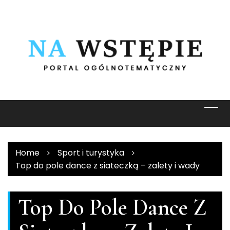
Skip
to
content
Home
Sport i turystyka
Top do pole dance z siateczką – zalety i wady
Top Do Pole Dance Z