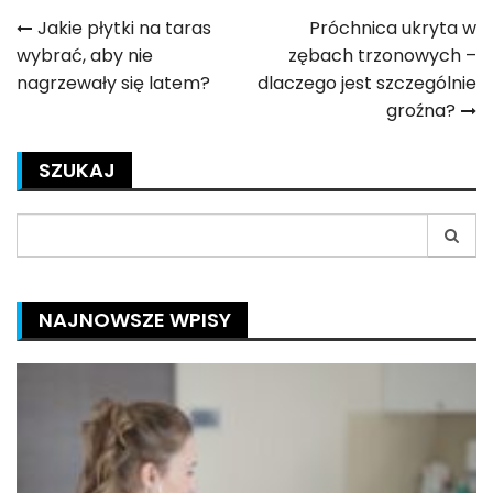
Nawigacja
Jakie płytki na taras
Próchnica ukryta w
wybrać, aby nie
zębach trzonowych –
wpisu
nagrzewały się latem?
dlaczego jest szczególnie
groźna?
SZUKAJ
Search
for:
NAJNOWSZE WPISY