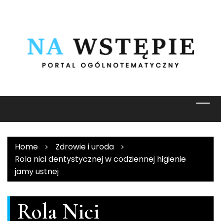
Skip
to
content
Home
Zdrowie i uroda
Rola nici dentystycznej w codziennej higienie
jamy ustnej
Rola Nici