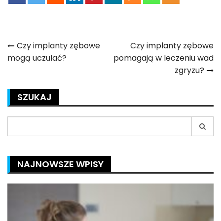
Nawigacja
Czy implanty zębowe
Czy implanty zębowe
mogą uczulać?
pomagają w leczeniu wad
wpisu
zgryzu?
SZUKAJ
Search
for:
NAJNOWSZE WPISY