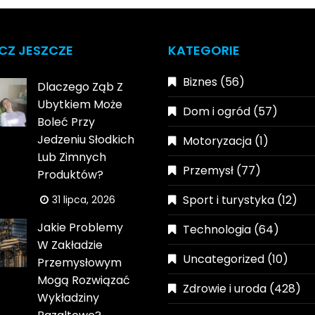
CZ JESZCZE
KATEGORIE
Biznes
(56)
Dlaczego Ząb Z
Ubytkiem Może
Dom i ogród
(57)
Boleć Przy
Jedzeniu Słodkich
Motoryzacja
(1)
Lub Zimnych
Przemysł
(77)
Produktów?
Sport i turystyka
(12)
31 lipca, 2026
Jakie Problemy
Technologia
(64)
W Zakładzie
Uncategorized
(10)
Przemysłowym
Mogą Rozwiązać
Zdrowie i uroda
(428)
Wykładziny