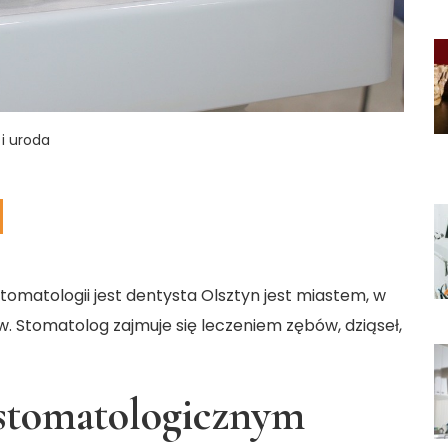
 i uroda
omatologii jest dentysta Olsztyn jest miastem, w
w. Stomatolog zajmuje się leczeniem zębów, dziąseł,
 stomatologicznym