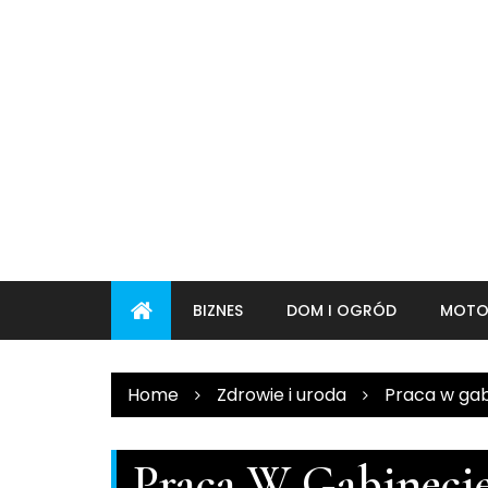
Skip
to
content
BIZNES
DOM I OGRÓD
MOTO
Home
Zdrowie i uroda
Praca w ga
Praca W Gabineci