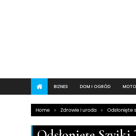
Skip
to
content
BIZNES
DOM I OGRÓD
MOTO
Home
Zdrowie i uroda
Odsłonięte s
Odsłonięte Szyjki