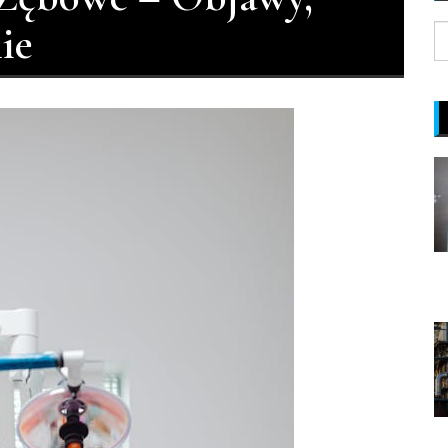
ie
S
fo