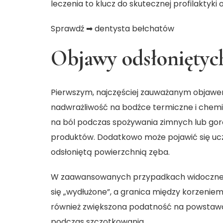
leczenia to klucz do skutecznej profilaktyk
Sprawdź ➡
dentysta bełchatów
Objawy odsłoniętyc
Pierwszym, najczęściej zauważanym objawe
nadwrażliwość na bodźce termiczne i chem
na ból podczas spożywania zimnych lub go
produktów. Dodatkowo może pojawić się ucz
odsłoniętą powierzchnią zęba.
W zaawansowanych przypadkach widoczne st
się „wydłużone”, a granica między korzeniem 
również zwiększona podatność na powstawan
podczas szczotkowania.