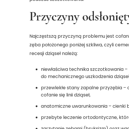
Przyczyny odsłonięt
Najczęstszą przyczyną problemu jest cofani
zęba położonego poniżej szkliwa, czyli cem
recesji dziąseł należą:
niewłaściwa technika szczotkowania –
do mechanicznego uszkodzenia dziąseł
przewlekłe stany zapalne przyzębia –
cofanie się linii dziąseł,
anatomiczne uwarunkowania – cienki bi
przebyte leczenie ortodontyczne, któr
zgrzytanie zębami (bruksizm) oraz wa