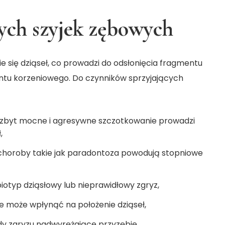
ych szyjek zębowych
e się dziąseł, co prowadzi do odsłonięcia fragmentu
entu korzeniowego. Do czynników sprzyjających
 zbyt mocne i agresywne szczotkowanie prowadzi
,
 choroby takie jak paradontoza powodują stopniowe
otyp dziąsłowy lub nieprawidłowy zgryz,
e może wpłynąć na położenie dziąseł,
dy zgryzu nadwyrężające przyzębie,