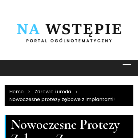
Skip
to
content
Home
Zdrowie i uroda
Nowoczesne protezy zębowe z implantami!
Nowoczesne Protezy