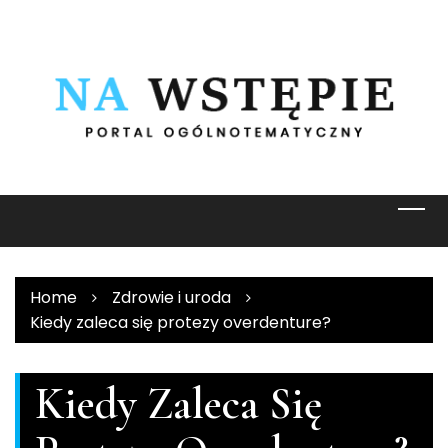
Skip
to
content
Home
Zdrowie i uroda
Kiedy zaleca się protezy overdenture?
Kiedy Zaleca Się