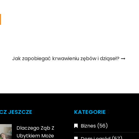
Jak zapobiegać krwawieniu zębów i dziąseł?
CZ JESZCZE
KATEGORIE
Biznes
(56)
Dlaczego Ząb Z
Ubytkiem Może
Dom i ogród
(57)