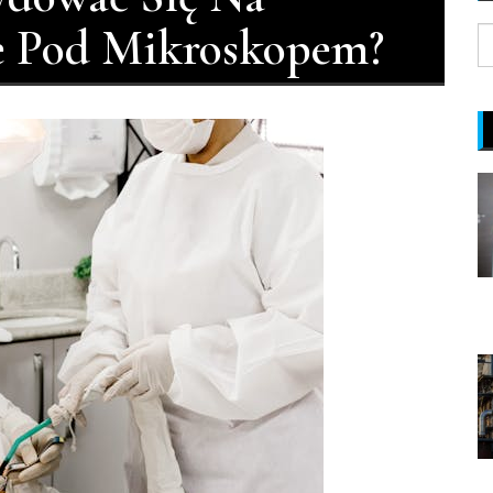
e Pod Mikroskopem?
S
fo