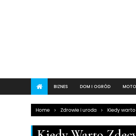
Skip
to
content
BIZNES
DOM I OGRÓD
MOTO
Home
Zdrowie i uroda
Kiedy warto
Kiedy Warto Zdec