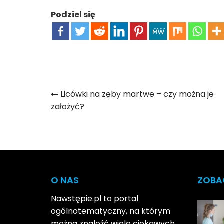
Podziel się
Nawigacja
Licówki na zęby martwe – czy można je
założyć?
wpisu
O NAS
ZOBA
Nawstępie.pl to portal
ogólnotematyczny, na którym
można znaleźć wiele ciekawych