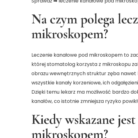
Sprawdź ➡
leczenie kanałowe pod mikrosko
Na czym polega lec
mikroskopem?
Leczenie kanałowe pod mikroskopem to z
której stomatolog korzysta z mikroskopu z
obrazu wewnętrznych struktur zęba nawet k
wszystkie kanały korzeniowe, ich odgałęzie
Dzięki temu lekarz ma możliwość bardzo do
kanałów, co istotnie zmniejsza ryzyko powik
Kiedy wskazane jest
mikroskopem?