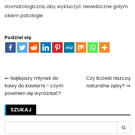
stomatologiczna, aby wykluczyć niewidoczne gołym
okiem patologie.
Podziel się
Nawigacja
Najlepszy młynek do
Czy licówki niszczą
kawy do kawiarni – czym
naturalne zęby?
wpisu
powinien się wyróżniać?
SZUKAJ
Search
for: