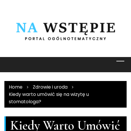
Skip
to
content
Home
Zdrowie i uroda
Kiedy warto umówić się na wizytę u
stomatologa?
Kiedy Warto Umówić