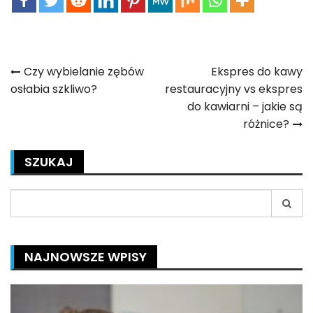
Nawigacja
Czy wybielanie zębów
Ekspres do kawy
osłabia szkliwo?
restauracyjny vs ekspres
wpisu
do kawiarni – jakie są
różnice?
SZUKAJ
Search
for:
NAJNOWSZE WPISY